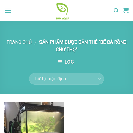
Skip
to
content
TRANG CHỦ
SẢN PHẨM ĐƯỢC GẮN THẺ “BỂ CÁ RỒNG
/
CHỮ THỌ”
LỌC