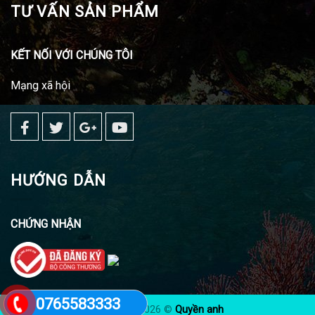
TƯ VẤN SẢN PHẨM
KẾT NỐI VỚI CHÚNG TÔI
Mạng xã hội
HƯỚNG DẪN
CHỨNG NHẬN
0765583333
Copyright 2026 ©
Quyền anh