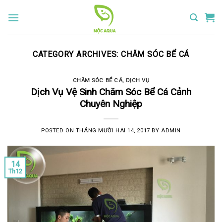
Skip
to
content
CATEGORY ARCHIVES:
CHĂM SÓC BỂ CÁ
CHĂM SÓC BỂ CÁ
,
DỊCH VỤ
Dịch Vụ Vệ Sinh Chăm Sóc Bể Cá Cảnh
Chuyên Nghiệp
POSTED ON
THÁNG MƯỜI HAI 14, 2017
BY
ADMIN
14
Th12