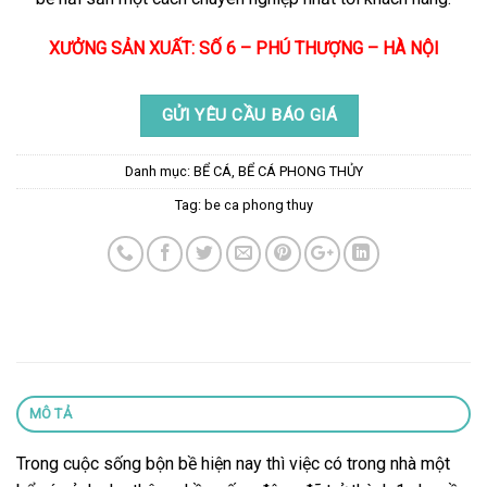
XƯỞNG SẢN XUẤT: SỐ 6 – PHÚ THƯỢNG – HÀ NỘI
GỬI YÊU CẦU BÁO GIÁ
Danh mục:
BỂ CÁ
,
BỂ CÁ PHONG THỦY
Tag:
be ca phong thuy
MÔ TẢ
Trong cuộc sống bộn bề hiện nay thì việc có trong nhà một