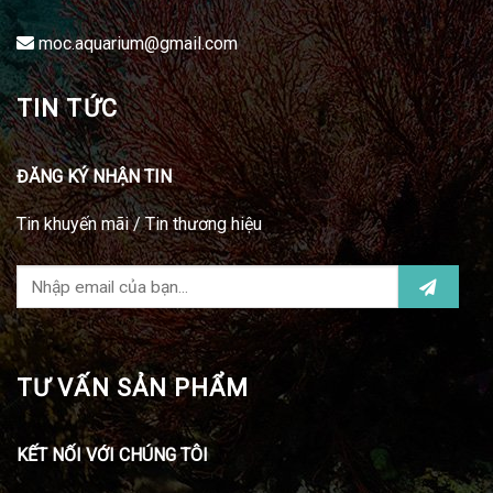
moc.aquarium@gmail.com
TIN TỨC
ĐĂNG KÝ NHẬN TIN
Tin khuyến mãi / Tin thương hiệu
TƯ VẤN SẢN PHẨM
KẾT NỐI VỚI CHÚNG TÔI