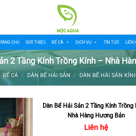
RANG CHỦ
GIỚI THIỆU
BỂ CÁ
DỊCH VỤ
TIN TỨC
LIÊN 
ản 2 Tầng Kính Trồng Kính – Nhà H
BỂ CÁ
DÀN BỂ HẢI SẢN
DÀN BỂ HẢI SẢN KÍN
/
/
Dàn Bể Hải Sản 2 Tầng Kính Trồng 
Nhà Hàng Hương Bản
Liên hệ