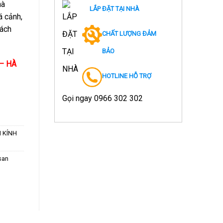
hà
LẮP ĐẶT TẠI NHÀ
á cảnh,
cách
CHẤT LƯỢNG ĐẢM
BẢO
– HÀ
HOTLINE HỖ TRỢ
Gọi ngay
0966 302 302
N KÍNH
san