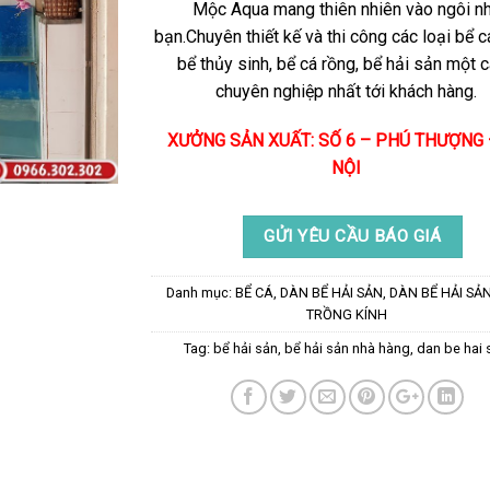
Mộc Aqua mang thiên nhiên vào ngôi n
bạn.Chuyên thiết kế và thi công các loại bể c
bể thủy sinh, bể cá rồng, bể hải sản một 
chuyên nghiệp nhất tới khách hàng.
XƯỞNG SẢN XUẤT: SỐ 6 – PHÚ THƯỢNG 
NỘI
GỬI YÊU CẦU BÁO GIÁ
Danh mục:
BỂ CÁ
,
DÀN BỂ HẢI SẢN
,
DÀN BỂ HẢI SẢ
TRỒNG KÍNH
Tag:
bể hải sản
,
bể hải sản nhà hàng
,
dan be hai 