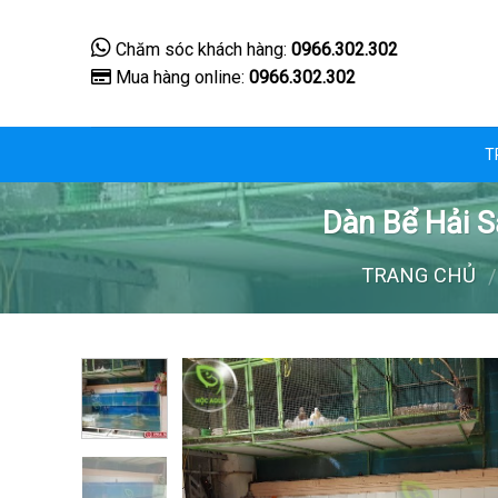
Skip
to
Chăm sóc khách hàng:
0966.302.302
content
Mua hàng online:
0966.302.302
T
Dàn Bể Hải S
TRANG CHỦ
/