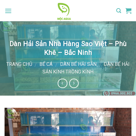
Skip
to
content
Dàn Hải Sản Nhà Hàng Sao Việt – Phù
Khê – Bắc Ninh
TRANG CHỦ
BỂ CÁ
DÀN BỂ HẢI SẢN
DÀN BỂ HẢI
/
/
/
SẢN KÍNH TRỒNG KÍNH