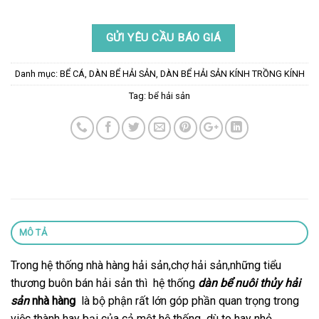
GỬI YÊU CẦU BÁO GIÁ
Danh mục:
BỂ CÁ
,
DÀN BỂ HẢI SẢN
,
DÀN BỂ HẢI SẢN KÍNH TRỒNG KÍNH
Tag:
bể hải sản
MÔ TẢ
Trong hệ thống nhà hàng hải sản,chợ hải sản,những tiểu
thương buôn bán hải sản thì hệ thống
dàn bể nuôi thủy hải
sản
nhà hàng
là bộ phận rất lớn góp phần quan trọng trong
việc thành hay bại của cả một hệ thống dù to hay nhỏ