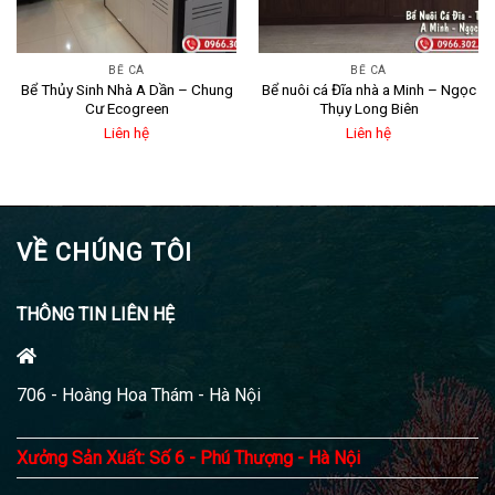
BỂ CÁ
BỂ CÁ
Bể Thủy Sinh Nhà A Dần – Chung
Bể nuôi cá Đĩa nhà a Minh – Ngọc
Cư Ecogreen
Thụy Long Biên
Liên hệ
Liên hệ
VỀ CHÚNG TÔI
THÔNG TIN LIÊN HỆ
706 - Hoàng Hoa Thám - Hà Nội
Xưởng Sản Xuất: Số 6 - Phú Thượng - Hà Nội