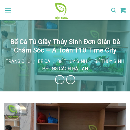
Skip
to
content
Bể Cá Tủ Giầy Thủy Sinh Đơn Giản Dễ
Chăm Sóc – A Toàn T10 Time City
TRANG CHỦ
BỂ CÁ
BỂ THỦY SINH
BỂ THỦY SINH
/
/
/
PHONG CÁCH HÀ LAN